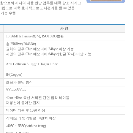
납함으로써 사서의 대출.반납 업무를 대폭 감소 시키고
킴으로 더욱 효과적으로 도서관리를 할 수 있음
 기능 수행
사 양
13.56MHz Passive방식, ISO15693호환
총 256Byte(2048Bit)
권차의 경우 Chip 메모리에 24byte 이상 가능
서명의 경우 Chip 메모리에 64byte(한글 32자) 이상 가능
Anti Collision 5 이상 + Tag in 1 Sec
銅(Copper)
초음파 본딩 방식
900㎜×530㎜
40㎜×40㎜ 곡선 처리된 단면 접착 레이블
재봉선이 들어간 원지
데이터 기록 후 10년 이상
각 메모리 영역별로 10만회 이상
-40℃ ~ 55℃(with no icing)