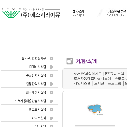
도서관/과학실가구
│
RFID 시스템
도서자동대출반납시스템
│
바코드
사인시스템
│
도서관리프로그램
│
도